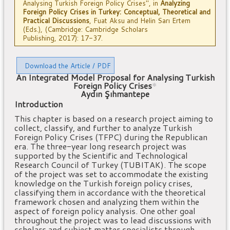
Analysing Turkish Foreign Policy Crises", in
Analyzing
Foreign Policy Crises in Turkey: Conceptual, Theoretical and
Practical Discussions
, Fuat Aksu and Helin Sarı Ertem
(Eds.), (Cambridge: Cambridge Scholars
Publishing, 2017): 17-37.
Download the Article / PDF
An Integrated Model Proposal for Analysing Turkish
Foreign Policy Crises
*
Aydın Şıhmantepe
Introduction
This chapter is based on a research project aiming to
collect, classify, and further to analyze Turkish
Foreign Policy Crises (TFPC) during the Republican
era. The three-year long research project was
supported by the Scientific and Technological
Research Council of Turkey (TUBITAK). The scope
of the project was set to accommodate the existing
knowledge on the Turkish foreign policy crises,
classifying them in accordance with the theoretical
framework chosen and analyzing them within the
aspect of foreign policy analysis. One other goal
throughout the project was to lead discussions with
scholars and subject matter specialists through