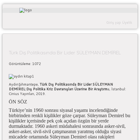
Giriş yap
Üyelik
Türk Dış Politikasında Bir Lider SÜLEYMAN DEMİREL
Görüntüleme: 1072
AydınŞıhmantepe,
Türk Dış Politikasında Bir Lider SÜLEYMAN
DEMİREL:Dış Politika Kriz Davranışları Üzerine Bir Araştırm
a, İstanbul:
Cinius Yayınları, 2019.
ÖN SÖZ
Türkiye’nin 1960 sonrası siyasal yaşamı incelendiğinde
birbirinden renkli kişilikler göze çarpar. Süleyman Demirel bu
kişilikler içerisinde pek çok açıdan özgün bir yerde
durmaktadır. 1960 askeri müdahalesi sonrasında asker-sivil,
asker-asker, sivil-sivil çatışmasının yaratmış olduğu siyasi
mücadele ortamında Süleyman Demirel olası rakipleri