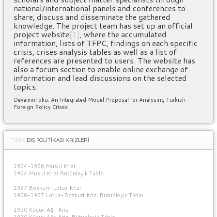
national/international panels and conferences to
share, discuss and disseminate the gathered
knowledge. The project team has set up an official
project website
[1]
, where the accumulated
information, lists of TFPC, findings on each specific
crisis, crises analysis tables as well as a list of
references are presented to users. The website has
also a forum section to enable online exchange of
information and lead discussions on the selected
topics.
Devamını oku: An Integrated Model Proposal for Analysing Turkish
Foreign Policy Crises
TÜRK
DIŞ POLİTİKASI KRİZLERİ
1924-1926 Musul Krizi
1924 Musul Krizi Bütünleşik Tablo
1927 Bozkurt-Lotus Krizi
1926-1927 Lotus-Bozkurt Krizi Bütünleşik Tablo
1930 Küçük Ağrı Krizi
1930 Küçük Ağrı Krizi Bütünleşik Tablo