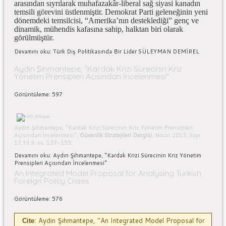
arasından sıyrılarak muhafazakâr-liberal sağ siyasi kanadın
temsili görevini üstlenmiştir. Demokrat Parti geleneğinin yeni
dönemdeki temsilcisi, “Amerika’nın desteklediği” genç ve
dinamik, mühendis kafasına sahip, halktan biri olarak
görülmüştür.
Devamını oku: Türk Dış Politikasında Bir Lider SÜLEYMAN DEMİREL
Aydın Şıhmantepe, "Kardak Krizi Sürecinin Kriz
Yönetim Prensipleri Açısından İncelenmesi"
Görüntüleme: 597
Aydın Şıhmantepe, "Kardak Krizi Sürecinin Kriz Yönetim Prensipleri
Açısından İncelenmesi",
Güvenlik Stratejileri Dergisi
, Nisan 2013, Sayı
17,Yıl 9, ss. 127-155.
Devamını oku: Aydın Şıhmantepe, "Kardak Krizi Sürecinin Kriz Yönetim
Prensipleri Açısından İncelenmesi"
An Integrated Model Proposal for Analysing Turkish
Foreign Policy Crises
Görüntüleme: 576
Aydın Şıhmantepe, "An Integrated Model Proposal for
Cite
: