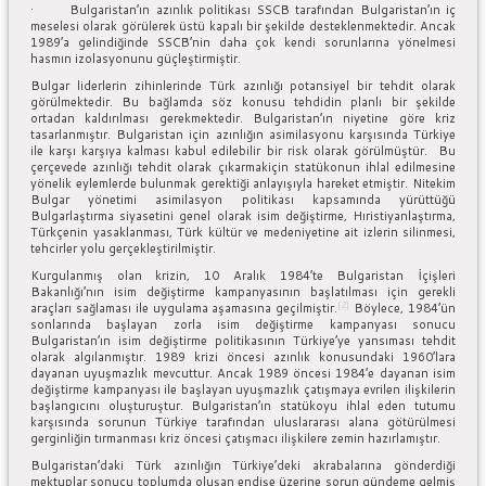
· Bulgaristan’ın azınlık politikası SSCB tarafından Bulgaristan’ın iç
meselesi olarak görülerek üstü kapalı bir şekilde desteklenmektedir. Ancak
1989’a gelindiğinde SSCB’nin daha çok kendi sorunlarına yönelmesi
hasmın izolasyonunu güçleştirmiştir.
Bulgar liderlerin zihinlerinde Türk azınlığı potansiyel bir tehdit olarak
görülmektedir. Bu bağlamda söz konusu tehdidin planlı bir şekilde
ortadan kaldırılması gerekmektedir. Bulgaristan’ın niyetine göre kriz
tasarlanmıştır. Bulgaristan için azınlığın asimilasyonu karşısında Türkiye
ile karşı karşıya kalması kabul edilebilir bir risk olarak görülmüştür. Bu
çerçevede azınlığı tehdit olarak çıkarmakiçin statükonun ihlal edilmesine
yönelik eylemlerde bulunmak gerektiği anlayışıyla hareket etmiştir. Nitekim
Bulgar yönetimi asimilasyon politikası kapsamında yürüttüğü
Bulgarlaştırma siyasetini genel olarak isim değiştirme, Hıristiyanlaştırma,
Türkçenin yasaklanması, Türk kültür ve medeniyetine ait izlerin silinmesi,
tehcirler yolu gerçekleştirilmiştir.
Kurgulanmış olan krizin, 10 Aralık 1984’te Bulgaristan İçişleri
Bakanlığı’nın isim değiştirme kampanyasının başlatılması için gerekli
[2]
araçları sağlaması ile uygulama aşamasına geçilmiştir.
Böylece, 1984’ün
sonlarında başlayan zorla isim değiştirme kampanyası sonucu
Bulgaristan’ın isim değiştirme politikasının Türkiye’ye yansıması tehdit
olarak algılanmıştır. 1989 krizi öncesi azınlık konusundaki 1960’lara
dayanan uyuşmazlık mevcuttur. Ancak 1989 öncesi 1984’e dayanan isim
değiştirme kampanyası ile başlayan uyuşmazlık çatışmaya evrilen ilişkilerin
başlangıcını oluşturuştur. Bulgaristan’ın statükoyu ihlal eden tutumu
karşısında sorunun Türkiye tarafından uluslararası alana götürülmesi
gerginliğin tırmanması kriz öncesi çatışmacı ilişkilere zemin hazırlamıştır.
Bulgaristan’daki Türk azınlığın Türkiye’deki akrabalarına gönderdiği
mektuplar sonucu toplumda oluşan endişe üzerine sorun gündeme gelmiş