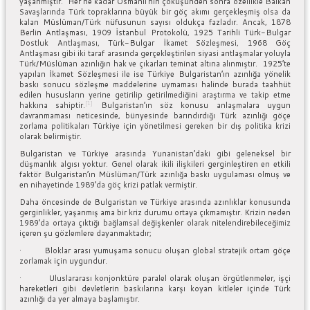
yaşanmıştır. Her ne kadar Osmanlı’nın çöküşünden sonra özellikle Balkan
Savaşlarında Türk topraklarına büyük bir göç akımı gerçekleşmiş olsa da
kalan Müslüman/Türk nüfusunun sayısı oldukça fazladır. Ancak, 1878
Berlin Antlaşması, 1909 İstanbul Protokolü, 1925 Tarihli Türk-Bulgar
Dostluk Antlaşması, Türk-Bulgar İkamet Sözleşmesi, 1968 Göç
Antlaşması gibi iki taraf arasında gerçekleştirilen siyasi antlaşmalar yoluyla
Türk/Müslüman azınlığın hak ve çıkarları teminat altına alınmıştır. 1925’te
yapılan İkamet Sözleşmesi ile ise Türkiye Bulgaristan’ın azınlığa yönelik
baskı sonucu sözleşme maddelerine uymaması halinde burada taahhüt
edilen hususların yerine getirilip getirilmediğini araştırma ve takip etme
[1]
hakkına sahiptir.
Bulgaristan’ın söz konusu anlaşmalara uygun
davranmaması neticesinde, bünyesinde barındırdığı Türk azınlığı göçe
zorlama politikaları Türkiye için yönetilmesi gereken bir dış politika krizi
olarak belirmiştir.
Bulgaristan ve Türkiye arasında Yunanistan’daki gibi geleneksel bir
düşmanlık algısı yoktur. Genel olarak ikili ilişkileri gerginleştiren en etkili
faktör Bulgaristan’ın Müslüman/Türk azınlığa baskı uygulaması olmuş ve
en nihayetinde 1989’da göç krizi patlak vermiştir.
Daha öncesinde de Bulgaristan ve Türkiye arasında azınlıklar konusunda
gerginlikler, yaşanmış ama bir kriz durumu ortaya çıkmamıştır. Krizin neden
1989’da ortaya çıktığı bağlamsal değişkenler olarak nitelendirebileceğimiz
içeren şu gözlemlere dayanmaktadır;
· Bloklar arası yumuşama sonucu oluşan global stratejik ortam göçe
zorlamak için uygundur.
· Uluslararası konjonktüre paralel olarak oluşan örgütlenmeler, işçi
hareketleri gibi devletlerin baskılarına karşı koyan kitleler içinde Türk
azınlığı da yer almaya başlamıştır.