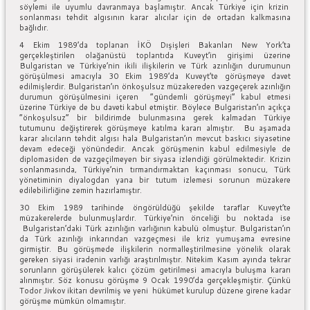
söylemi ile uyumlu davranmaya başlamıştır. Ancak Türkiye için krizin
sonlanması tehdit algısının karar alıcılar için de ortadan kalkmasına
bağlıdır.
4 Ekim 1989’da toplanan İKÖ Dışişleri Bakanları New York’ta
gerçekleştirilen olağanüstü toplantıda Kuveyt’in girişimi üzerine
Bulgaristan ve Türkiye’nin ikili ilişkilerin ve Türk azınlığın durumunun
görüşülmesi amacıyla 30 Ekim 1989’da Kuveyt’te görüşmeye davet
edilmişlerdir. Bulgaristan’ın önkoşulsuz müzakereden vazgeçerek azınlığın
durumun görüşülmesini içeren “gündemli görüşmeyi” kabul etmesi
üzerine Türkiye de bu daveti kabul etmiştir. Böylece Bulgaristan’ın açıkça
“önkoşulsuz” bir bildirimde bulunmasına gerek kalmadan Türkiye
tutumunu değiştirerek görüşmeye katılma kararı almıştır. Bu aşamada
karar alıcıların tehdit algısı hala Bulgaristan’ın mevcut baskıcı siyasetine
devam edeceği yönündedir. Ancak görüşmenin kabul edilmesiyle de
diplomasiden de vazgeçilmeyen bir siyasa izlendiği görülmektedir. Krizin
sonlanmasında, Türkiye’nin tırmandırmaktan kaçınması sonucu, Türk
yönetiminin diyalogdan yana bir tutum izlemesi sorunun müzakere
edilebilirliğine zemin hazırlamıştır.
30 Ekim 1989 tarihinde öngörüldüğü şekilde taraflar Kuveyt’te
müzakerelerde bulunmuşlardır. Türkiye’nin önceliği bu noktada ise
Bulgaristan’daki Türk azınlığın varlığının kabulü olmuştur. Bulgaristan’ın
da Türk azınlığı inkarından vazgeçmesi ile kriz yumuşama evresine
girmiştir. Bu görüşmede ilişkilerin normalleştirilmesine yönelik olarak
gereken siyasi iradenin varlığı araştırılmıştır. Nitekim Kasım ayında tekrar
sorunların görüşülerek kalıcı çözüm getirilmesi amacıyla buluşma kararı
alınmıştır. Söz konusu görüşme 9 Ocak 1990’da gerçekleşmiştir. Çünkü
Todor Jivkov ikitarı devrilmiş ve yeni hükümet kurulup düzene girene kadar
görüşme mümkün olmamıştır.