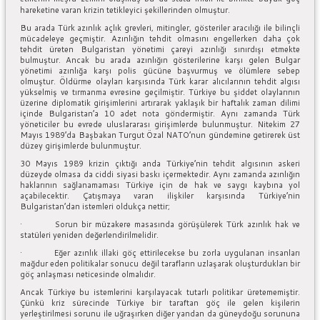
hareketine varan krizin tetikleyici şekillerinden olmuştur.
Bu arada Türk azınlık açlık grevleri, mitingler, gösteriler aracılığı ile bilinçli
mücadeleye geçmiştir. Azınlığın tehdit olmasını engellerken daha çok
tehdit üreten Bulgaristan yönetimi çareyi azınlığı sınırdışı etmekte
bulmuştur. Ancak bu arada azınlığın gösterilerine karşı gelen Bulgar
yönetimi azınlığa karşı polis gücüne başvurmuş ve ölümlere sebep
olmuştur. Öldürme olayları karşısında Türk karar alıcılarının tehdit algısı
yükselmiş ve tırmanma evresine geçilmiştir. Türkiye bu şiddet olaylarının
üzerine diplomatik girişimlerini artırarak yaklaşık bir haftalık zaman dilimi
içinde Bulgaristan’a 10 adet nota göndermiştir. Aynı zamanda Türk
yöneticiler bu evrede uluslararası girişimlerde bulunmuştur. Nitekim 27
Mayıs 1989’da Başbakan Turgut Özal NATO’nun gündemine getirerek üst
düzey girişimlerde bulunmuştur.
30 Mayıs 1989 krizin çıktığı anda Türkiye’nin tehdit algısının askeri
düzeyde olmasa da ciddi siyasi baskı içermektedir. Aynı zamanda azınlığın
haklarının sağlanamaması Türkiye için de hak ve saygı kaybına yol
açabilecektir. Çatışmaya varan ilişkiler karşısında Türkiye’nin
Bulgaristan’dan istemleri oldukça nettir;
· Sorun bir müzakere masasında görüşülerek Türk azınlık hak ve
statüleri yeniden değerlendirilmelidir.
· Eğer azınlık illaki göç ettirilecekse bu zorla uygulanan insanları
mağdur eden politikalar sonucu değil tarafların uzlaşarak oluşturdukları bir
göç anlaşması neticesinde olmalıdır.
Ancak Türkiye bu istemlerini karşılayacak tutarlı politikar üretememiştir.
Çünkü kriz sürecinde Türkiye bir taraftan göç ile gelen kişilerin
yerleştirilmesi sorunu ile uğraşırken diğer yandan da güneydoğu sorununa