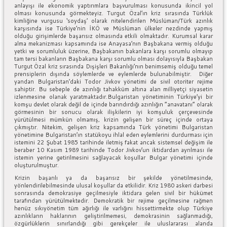
anlayışı ile ekonomik yaptırımlara başvurulması konusunda ikincil yol
olması konusunda görmekteyiz. Turgut Özal’ın kriz sırasında Türklük
kimliğine vurgusu ‘soydaş’ olarak nitelendirilen Müslüman/Türk azınlık
karşısında ise Türkiye’nin İKÖ ve Müslüman ülkeler nezdinde yapmış
olduğu girişimlerde başarısız olmasında etkili olmaktadır. Kurumsal karar
alma mekanizması kapsamında ise Anayasa’nın Başbakana vermiş olduğu
yetki ve sorumluluk üzerine, Başbakanın bakanlara karşı sorumlu olmayıp
tam tersi bakanların Başbakana karşı sorumlu olması dolayısıyla Başbakan
Turgut Özal kriz sırasında Dışişleri Bakanlığı’nın benimsemiş olduğu temel
prensiplerin dışında söylemlerde ve eylemlerde bulunabilmiştir. Diğer
yandan Bulgaristan’daki Todor Jivkov yönetimi de sivil otoriter rejime
sahiptir. Bu sebeple de azınlığı tahakküm altına alan milliyetçi siyasetin
izlenmesine olanak yaratmaktadır.Bulgaristan yönetiminin Türkiye’yi bir
komşu devlet olarak değil de içinde barındırdığı azınlığın “anavatanı” olarak
görmesinin bir sonucu olarak ilişkilerin iyi komşuluk çerçevesinde
yürütülmesi mümkün olmamış, krizin gelişen bir süreç içinde ortaya
çıkmıştır. Nitekim, gelişen kriz kapsamında Türk yönetimi Bulgaristan
yönetimine Bulgaristan’ın statükoyu ihlal eden eylemlerini durdurması için
istemini 22 Şubat 1985 tarihinde iletmiş fakat ancak sistemsel değişim ile
beraber 10 Kasım 1989 tarihinde Todor Jivkov’un iktidardan ayrılması ile
istemin yerine getirilmesini sağlayacak koşullar Bulgar yönetimi içinde
oluşturulmuştur.
Krizin başarılı ya da başarısız bir şekilde yönetilmesinde,
yönlendirilebilmesinde ulusal koşullar da etkilidir. Kriz 1980 askeri darbesi
sonrasında demokrasiye geçilmesiyle iktidara gelen sivil bir hükümet
tarafından yürütülmektedir. Demokratik bir rejime geçilmesine rağmen
henüz sıkıyönetim tüm ağırlığı ile varlığını hissettirmekte olup Türkiye
azınlıkların haklarının geliştirilmemesi, demokrasinin sağlanmadığı,
özgürlüklerin sınırlandığı gibi gerekçeler ile uluslararası alanda