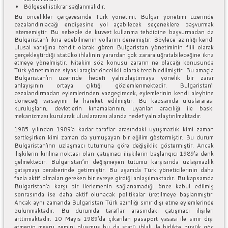
Bölgesel istikrar sağlanmalıdır.
Bu öncelikler çerçevesinde Türk yönetimi, Bulgar yönetimi üzerinde
cezalandırılacağı endişesine yol açabilecek seçeneklere başvurmak
istememiştir. Bu sebeple de kuvvet kullanma tehdidine başvurmadan da
Bulgaristan’ı ikna edebilmenin yollarını denemiştir. Böylece azınlığı kendi
ulusal varlığına tehdit olarak gören Bulgaristan yönetiminin fiili olarak
gerçekleştirdiği statüko ihlalinin yarardan çok zarara uğratabileceğine ikna
etmeye yönelmiştir. Nitekim söz konusu zararın ne olacağı konusunda
Türk yönetimince siyasi araçlar öncelikli olarak tercih edilmiştir. Bu amaçla
Bulgaristan’ın üzerinde hedefi yalnızlaştırmaya yönelik bir zarar
anlayışının ortaya çıktığı gözlemlenmektedir. Bulgaristan’ı
cezalandırmadan eylemlerinden vazgeçirecek, eylemlerinin kendi aleyhine
döneceği varsayımı ile hareket edilmiştir. Bu kapsamda uluslararası
kuruluşların, devletlerin kınamalarının, uyarıları aracılığı ile baskı
mekanizması kurularak uluslararası alanda hedef yalnızlaştırılmaktadır.
1985 yılından 1989’a kadar taraflar arasındaki uyuşmazlık kimi zaman
sertleşirken kimi zaman da yumuşayan bir eğilim göstermiştir. Bu durum
Bulgaristan’ınn uzlaşmacı tutumuna göre değişiklik göstermiştir. Ancak
ilişkilerin kırılma noktası olan çatışmacı ilişkilerin başlangıcı 1989’a denk
gelmektedir. Bulgaristan’ın değişmeyen tutumu karşısında uzlaşmazlık
çatışmayı beraberinde getirmiştir. Bu aşamda Türk yöneticilerinin daha
fazla aktif olmaları gereken bir evreye girdiği anlaşılmaktadır. Bu kapsamda
Bulgaristan’a karşı bir ilerlemenin sağlanamadığı önce kabul edilmiş
sonrasında ise daha aktif olunacak politikalar üretilmeye başlanmıştır.
Ancak aynı zamanda Bulgaristan Türk azınlığı sınır dışı etme eylemlerinde
bulunmaktadır. Bu durumda taraflar arasındaki çatışmacı ilişileri
arttırmaktadır. 10 Mayıs 1989’da çıkarılan pasaport yasası ile sınır dışı
etmenin meşru zemini oluşmuş bu da statü ihlali ile birlikte büyük göç