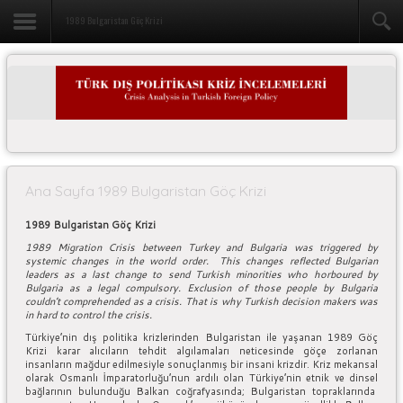
1989 Bulgaristan Göç Krizi
Ana Sayfa 1989 Bulgaristan Göç Krizi
1989 Bulgaristan Göç Krizi
1989 Migration Crisis between Turkey and Bulgaria was triggered by
systemic changes in the world order. This changes reflected Bulgarian
leaders as a last change to send Turkish minorities who horboured by
Bulgaria as a legal compulsory. Exclusion of those people by Bulgaria
couldn’t comprehended as a crisis. That is why Turkish decision makers was
in hard to control the crisis.
Türkiye’nin dış politika krizlerinden Bulgaristan ile yaşanan 1989 Göç
Krizi karar alıcıların tehdit algılamaları neticesinde göçe zorlanan
insanların mağdur edilmesiyle sonuçlanmış bir insani krizdir. Kriz mekansal
olarak Osmanlı İmparatorluğu’nun ardılı olan Türkiye’nin etnik ve dinsel
bağlarının bulunduğu Balkan coğrafyasında; Bulgaristan topraklarında