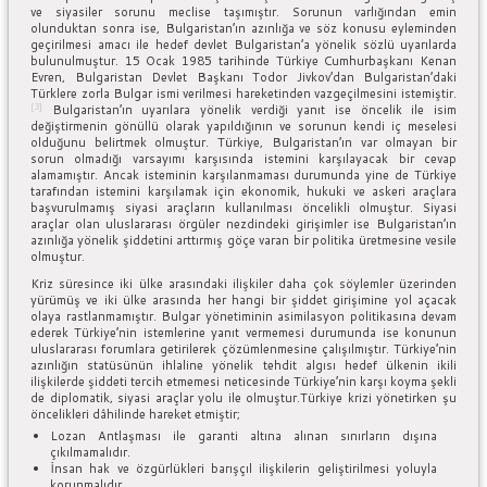
ve siyasiler sorunu meclise taşımıştır. Sorunun varlığından emin
olunduktan sonra ise, Bulgaristan’ın azınlığa ve söz konusu eyleminden
geçirilmesi amacı ile hedef devlet Bulgaristan’a yönelik sözlü uyarılarda
bulunulmuştur. 15 Ocak 1985 tarihinde Türkiye Cumhurbaşkanı Kenan
Evren, Bulgaristan Devlet Başkanı Todor Jivkov’dan Bulgaristan’daki
Türklere zorla Bulgar ismi verilmesi hareketinden vazgeçilmesini istemiştir.
[3]
Bulgaristan’ın uyarılara yönelik verdiği yanıt ise öncelik ile isim
değiştirmenin gönüllü olarak yapıldığının ve sorunun kendi iç meselesi
olduğunu belirtmek olmuştur. Türkiye, Bulgaristan’ın var olmayan bir
sorun olmadığı varsayımı karşısında istemini karşılayacak bir cevap
alamamıştır. Ancak isteminin karşılanmaması durumunda yine de Türkiye
tarafından istemini karşılamak için ekonomik, hukuki ve askeri araçlara
başvurulmamış siyasi araçların kullanılması öncelikli olmuştur. Siyasi
araçlar olan uluslararası örgüler nezdindeki girişimler ise Bulgaristan’ın
azınlığa yönelik şiddetini arttırmış göçe varan bir politika üretmesine vesile
olmuştur.
Kriz süresince iki ülke arasındaki ilişkiler daha çok söylemler üzerinden
yürümüş ve iki ülke arasında her hangi bir şiddet girişimine yol açacak
olaya rastlanmamıştır. Bulgar yönetiminin asimilasyon politikasına devam
ederek Türkiye’nin istemlerine yanıt vermemesi durumunda ise konunun
uluslararası forumlara getirilerek çözümlenmesine çalışılmıştır. Türkiye’nin
azınlığın statüsünün ihlaline yönelik tehdit algısı hedef ülkenin ikili
ilişkilerde şiddeti tercih etmemesi neticesinde Türkiye’nin karşı koyma şekli
de diplomatik, siyasi araçlar yolu ile olmuştur.Türkiye krizi yönetirken şu
öncelikleri dâhilinde hareket etmiştir;
Lozan Antlaşması ile garanti altına alınan sınırların dışına
çıkılmamalıdır.
İnsan hak ve özgürlükleri barışçıl ilişkilerin geliştirilmesi yoluyla
korunmalıdır.