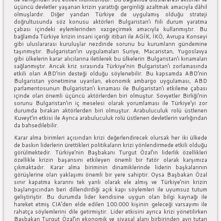
üçüncü devletler yaşanan krizin yarattığı gerginliği azaltmak amacıyla dâhil
olmuşlardır. Diğer yandan Türkiye de uygulamış olduğu strateji
doğrultusunda söz konusu aktörleri Bulgaristan’ı fiili durum yaratma
çabası içindeki eylemlerinden vazgeçirmek amacıyla kullanmıştır. Bu
bağlamda Türkiye krizin insani içeriği itibari ile AGİK, İKÖ, Avrupa Konseyi
gibi uluslararası kuruluşlar nezdinde sorunu bu kurumların gündemine
taşınmıştır. Bulgaristan’ın uygulamaları Suriye, Macaristan, Yugoslavya
gibi ülkelerin karar alıcılarına iletilerek bu ülkelerin Bulgaristan’ı kınamaları
sağlanmıştır. Ancak kriz sırasında Türkiye’nin Bulgaristan’ı zorlamasında
etkili olan ABD’nin desteği olduğu söylenebilir. Bu kapsamda ABD’nin
Bulgaristan yönetimine uyarıları, ekonomik ambargo uygulaması, ABD
parlamentosunun Bulgaristan’ı kınaması ile Bulgaristan’ı etkileme çabası
içinde olan önemli üçüncü aktörlerden biri olmuştur. Sovyetler Birliği’nin
sorunu Bulgaristan’ın iç meselesi olarak yorumlaması ile Türkiye’yi zor
durumda bırakan aktörlerden biri olmuştur. Arabuluculuk rolü üstlenen
Kuveyt’in etkisi ile Ayrıca arabuluculuk rolü üstlenen devletlerin varlığından
da bahsedilebilir.
Karar alma birimleri açısından krizi değerlendirecek olursak her iki ülkede
de baskın liderlerin ürettikleri politikaların krizi yönlendirmede etkili olduğu
görülmektedir. Türkiye’nin Başbakanı Turgut Özal’ın liderlik özellikleri
özellikle krizin başarısını etkileyen önemli bir fatör olarak karşımıza
çıkmaktadır. Karar alma biriminin dinamiklerinde liderin başkalarının
görüşlerine olan yaklaşımı önemli bir yere sahiptir. Oysa Başbakan Özal
sınır kapatma kararını tek yanlı olarak ele almış ve Türkiye’nin krizin
başlangıcından beri dillendirdiği açık kapı söylemleri ile uyumsuz tutum
geliştiriştir. Bu durumda lider kendisine uygun olan bilgi kaynağı ile
hareket etmiş CIA’den elde edilen 100.000 kişinin geleceği varsayımı ile
rahatça söylemlerini dile getirmiştir. Lider etkisini ayrıca krizi yönetilirken
Başbakan Turgut Özal’ın ekonomik ve siyasal alanı birbirinden ayrı tutan