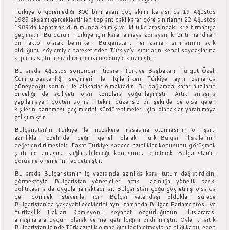
Türkiye öngöremediği 300 bini aşan göç akımı karşısında 19 Ağustos
1989 akşamı gerçekleştirilen toplantıdaki karar göre sınırlarını 22 Ağustos
1989’da kapatmak durumunda kalmış ve iki ülke arasındaki kriz tırmanışa
geçmiştir. Bu durum Türkiye için karar almaya zorlayan, krizi tırmandıran
bir faktör olarak belirirken Bulgaristan, her zaman sınırlarının açık
olduğunu söylemiyle hareket eden Türkiye’yi sınırlarını kendi soydaşlarına
kapatması, tutarsız davranması nedeniyle kınamıştır.
Bu arada Ağustos sonundan itibaren Türkiye Başbakanı Turgut Özal,
Cumhurbaşkanlığı seçimleri ile ilgilenirken Türkiye aynı zamanda
güneydoğu sorunu ile alakadar olmaktadır. Bu bağlamda karar alıcıların
önceliği de aciliyeti olan konulara yoğunlaşmıştır. Artık anlaşma
yapılamayan göçten sonra nitekim düzensiz bir şekilde de olsa gelen
kişilerin barınması geçimlerini sürdürebilmeleri için olanaklar yaratılmaya
çalışılmıştır.
Bulgaristan’ın Türkiye ile müzakere masasına oturmasının ön şartı
azınlıklar özelinde değil genel olarak Türk-Bulgar ilişkilerinin
değerlendirilmesidir. Fakat Türkiye sadece azınlıklar konusunu görüşmek
şartı ile anlaşma sağlanabileceği konusunda direterek Bulgaristan’ın
görüşme önerilerini reddetmiştir.
Bu arada Bulgaristan’ın iç yapısında azınlığa karşı tutum değiştirdiğini
görmekteyiz. Bulgaristan yöneticileri artık azınlığa yönelik baskı
politikasına da uygulamamaktadırlar. Bulgaristan çoğu göç etmiş olsa da
geri dönmek isteyenler için Bulgar vatandaşı oldukları sürece
Bulgaristan’da yaşayabileceklerini aynı zamanda Bulgar Parlamentosu ve
Yurttaşlık Hakları Komisyonu seyahat özgürlüğünün uluslararası
anlaşmalara uygun olarak yerine getirildiğini bildirirmiştir. Öyle ki artık
Bulgaristan içinde Türk azınlık olmadığını iddia etmeyip azınlığı kabul eden