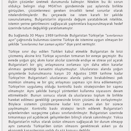
ilişkin çözümler üretmek durumunda kalmıştır. Nitekim bu iki sorun
oldukça belirgin olup MGK’nın gündeminde yaz aylarında birlikte
görüşülen, çözümlenmesi gereken öncelikli temel sorunlar olarak
nitelendirilmişlerdir. Bu çerçevede ise istem kararlı bir şekilde
savunulamamış; Bulgaristan’ın algısında değişim yaratabilecek nitelikte,
istemin yerine getirilmesini sağlayacak yaptırımlara başvurulmayarak hedef
üzerinde tutum değişikliği yaratılamamıştır.
Bu bağlamda 30 Mayıs 1989 tarihinde Bulgaristan Türkiye’ye
“sınırlarınızı
açın”
çağrısında bulunması üzerine Türkiye de istemine uygun olmayan bir
şekilde
“sınırlarımız her zaman açıktır”
diye yanıt vermiştir.
Türkiye sınır dışı edilen Türkleri kabul etmekle Bulgaristan ile krizi
çözmemiş aksine kriz Türkiye açısından tırmanan bir evreye geçmiştir. Bu
evrede yoğun göç akımı karar alıcılar üzerinde endişe ve strese yol açarak
Bulgaristan’ı bir göç anlaşmasına zorlaması için daha etkin kararlar
alınması gerektiği kanaatini oluşturmuştur. Uluslararası alanda yoğun
girişimlerde bulunulmasına karşın 20 Ağustos 1989 tarihine kadar
Türkiye’nin Bulgaristan’ı uluslararası alanda yalnız bırakabilmesi pek
mümkün olmamış ve bir göç anlaşması yapması için ikna edilememiştir.
Türkiye’nin uygulamış olduğu kontrollü baskı stratejisinden bir sapma
olmamıştır. Aynı şekilde barışçıl yöntemleri kullanma siyasasını devam
ettirmektedir. Bunun sonucu olarak da uluslararası toplum ile birlikte
hareket edilmesi gerekliliği çerçevesinde krizin çözümü de zorlaştırmıştır.
Böylece sistemin çözülmesine kadar kriz zaman alan bir sürece
yayılmamıştır. Kontrollü baskı stratejisi tercih edilerek Bulgaristan’ı
eylemlerinden vazgeçirme çabası sınırlandırılmıştır. Bulgaristan üzerinde
tırmanmaya yol açabilecek gelişimlerden bilinçli olarak sakınılmıştır. Yoksa
Bulgaristan’ın nüfus olarak üstün olmasını sağlayacak bir durum olmayıp
aynı zamanda Türkiye’den üstün olmasını gerektirecek askeri ya da
ekonomik kapasitesinin varlığı da söz konusu değildir.