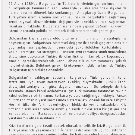
29 Aralık 1989’da Bulgaristan’ın Türklere isimlerinin geri verilmesini, din,
dil özgürlüğü tanınmasını kabul etmesiyle iki ülke arasındaki ilişkiler de
normal seyrine dönerek kriz sonlanmıştır. Anlaşılacağı üzere Bulgaristan
Türkiye’nin istemi üzerine söz konusu hak ve özgürlükleri sağlamamış
kendi siyasal dinamiklerinin değişmesiyle azınlıklara hak sağlanması
mümkün olmaktadır. Bulgaristan içerisindeki yapısal değişim Türkiye’nin
istemi ile uyumlu politikalar üretecek iktidarı beraberinde getirmiştir.
Bulgaristan kriz sırasında oldu bitti ve sınırlı tırmandırma stratejilerine
başvurmuştur. Bulgaristan, sistemsel değişme ile azınlık göç ettirilerek bir
göç anlaşması yapılmadan üzerindeki yükümlülükten kurtulabilmenin
yolunu aramıştır. Bu stratejiyi kullanırken aynı zamanda sınırlı tırmandırma
stratejisine başvurarak Türkiye ile olan ilişkilerini tam olarak koparmadan
amacını gerçekleştirebilecek, kendi lehine fiili durum yaratacak şekilde
hareket etmiştir. Belirtmek gerekir ki ekonomik ilişkiler anlamında Türkiye
Bulgaristan için oldukça önemlidir.
Bulgaristan’ın saldırgan stratejisi karşısında Türk yönetimi kendi
stratejisini uygularken motivasyon eksikliği duymaktadır. Çünkü kendi
stratejisini zorlayıcı bir güce dayandırmamaktadır. Bu sebeple de kriz
sırasında istemin kabul edilebilmesi için Türk yönetimi tarafından rakibin
kabul edilemez bir tırmanma korkusu yaratılamadığını görmekteyiz. Ancak
bu tırmandırmanın yaratılmamasında sistemsel etki önemli bir yere sahiptir.
Her iki ülke de farklı askeri-siyasi bloklarda yer almaktadırlar. Kriz
tırmandırılarak askeri niteliğe evrilmiş olsaydı bloklar arası bir çatışma söz
konusu olabilirdi. Bu sebeple de bir zorunluluk-aciliyet duygusu/baskısı
yaratamamış olması muhtemeldir.
Krizi taraflarına göre tasnif edecek olursak öncelik ile krizBulgaristan ile
Türkiye arasında yaşanmaktadır. İki taraf devlet arasında üçüncü aktörlerin
de varlığından söz etmek mümkündür. Bu bağlamda uluslararası aktörler ve