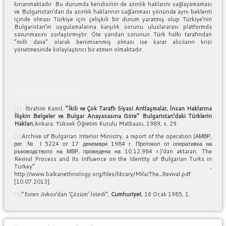
kınanmaktadır. Bu durumda kendisinin de azınlık haklarını sağlayamaması
ve Bulgaristan’dan da azınlık haklarının sağlanması yönünde aynı beklenti
içinde olması Türkiye için çelişkili bir durum yaratmış olup Türkiye’nin
Bulgaristan’ın uygulamalarına karşılık sorunu uluslararası platformda
savunmasını zorlaştırmıştır. Öte yandan sorunun Türk halkı tarafından
“milli dava” olarak benimsenmiş olması ise karar alıcıların krizi
yönetmesinde kolaylaştırıcı bir etmen olmaktadır.
[1]
İbrahim Kamil,
“İkili ve Çok Taraflı Siyasi Antlaşmalar, İnsan Haklarına
İlişkin Belgeler ve Bulgar Anayasasına Göre” Bulgaristan’daki Türklerin
Hakları
,Ankara: Yüksek Öğretim Kurulu Matbaası, 1989, s. 29.
[2]
Archive of Bulgarian Interior Ministry, a report of the operation (АМВР,
рег. № I 5224 от 17 декември 1984 г. Протокол от оперативка на
ръководството на МВР, проведена на 10.12.984 г.)’dan aktaran, The
Revival Process and Its Influence on the Identity of Bulgarian Turks in
Turkey” ,
http://www.balkanethnology.org/files/library/Mila/The_Revival.pdf
[10.07.2013].
[3]
“Evren Jivkov’dan ‘Çözüm’ İstedi”,
Cumhuriyet
, 16 Ocak 1985, 1.